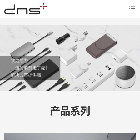
乐动在线官网
产品系列