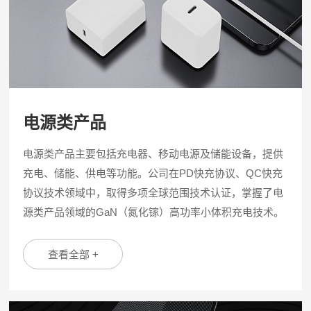
电源类产品
电源类产品主要包括充电器、移动电源及储能设备，提供
充电、储能、供电等功能。公司在PD快充协议、QC快充
协议技术领域中，取得多项全球范围技术认证，掌握了电
源类产品领域的GaN（氮化镓）高功率小体积充电技术。
查看全部 +