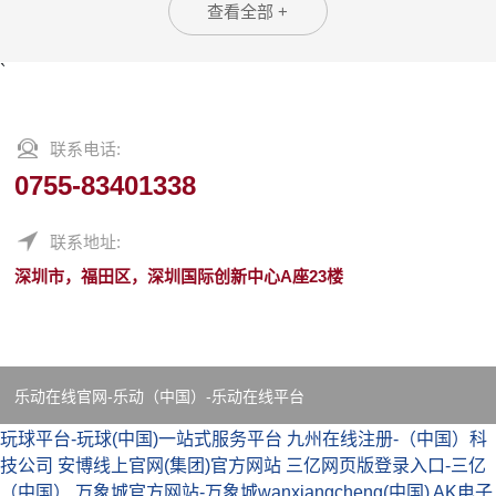
查看全部 +
`
联系电话:
0755-83401338
联系地址:
深圳市，福田区，深圳国际创新中心A座23楼
乐动在线官网-乐动（中国）-乐动在线平台
玩球平台-玩球(中国)一站式服务平台
九州在线注册-（中国）科
技公司
安博线上官网(集团)官方网站
三亿网页版登录入口-三亿
（中国）
万象城官方网站-万象城wanxiangcheng(中国)
AK电子