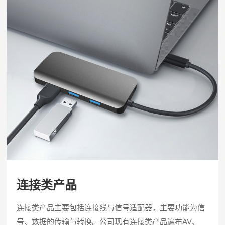
连接类产品
连接类产品主要包括连接线与信号适配器，主要功能为信
号、数据的传输与转换。公司现有连接类产品遍布AV、