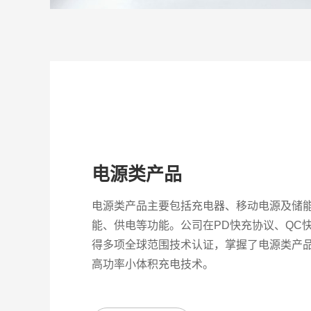
电源类产品
电源类产品主要包括充电器、移动电源及储
能、供电等功能。公司在PD快充协议、QC
得多项全球范围技术认证，掌握了电源类产品
高功率小体积充电技术。