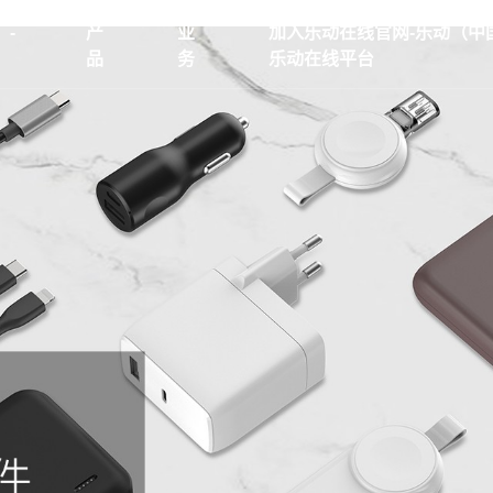
-
产
业
加入乐动在线官网-乐动（中
品
务
乐动在线平台
电源类产品
音频类产
概述
职业发展
充电器
TWS耳机
优势
在乐动在线官网-乐动（中国）-乐
无线充
其他音频
制造
加入乐动在线官网-乐动（中国）-
移动电源
品质