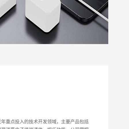
近年重点投入的技术开发领域，主要产品包括