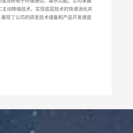
增强消费电子终端通信、娱乐功能。公司掌握
C主动降噪技术，实现底层技术的快速消化并
，展现了公司的研发技术储备和产品开发速度