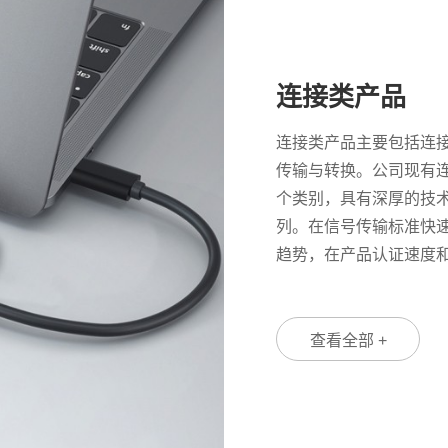
连接类产品
连接类产品主要包括连
传输与转换。公司现有连接
个类别，具有深厚的技
列。在信号传输标准快
趋势，在产品认证速度
查看全部 +