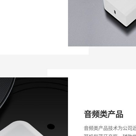
音频类产品
音频类产品技术为公司