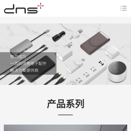
乐动在线官网
产品系列