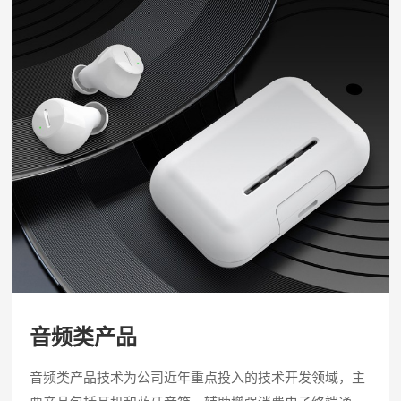
音频类产品
音频类产品技术为公司近年重点投入的技术开发领域，主