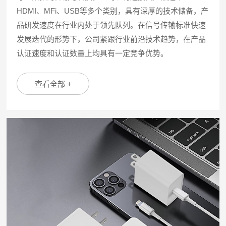
HDMI、MFi、USB等多个类别，具有深厚的技术储备，产
品研发速度在行业内处于领先队列。在信号传输标准快速
发展迭代的形势下，公司紧跟行业前沿技术趋势，在产品
认证速度和认证数量上均具有一定竞争优势。
查看全部 +