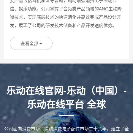
要产品包括耳机和蓝牙音箱，辅助增强消费电子终端通
信、娱乐功能。公司掌握了音频类产品领域的ANC主动降
噪技术，实现底层技术的快速消化并高效完成产品设计开
发，展现了公司的研发技术储备和产品开发速度优势。
查看全部 +
乐动在线官网-乐动（中国）-
乐动在线平台 全球
公司面向消费市场，深耕消费电子配件市场二十余年，建立了全