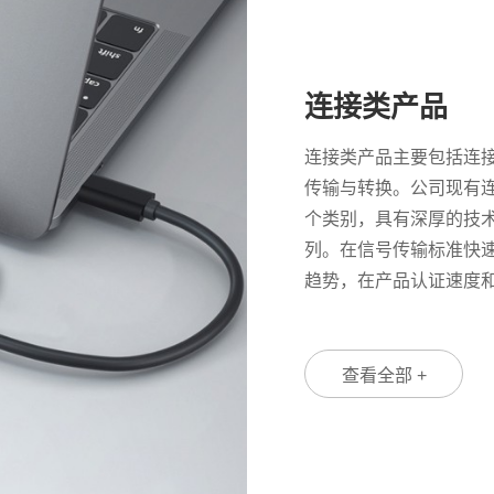
连接类产品
连接类产品主要包括连
传输与转换。公司现有连接
个类别，具有深厚的技
列。在信号传输标准快
趋势，在产品认证速度
查看全部 +