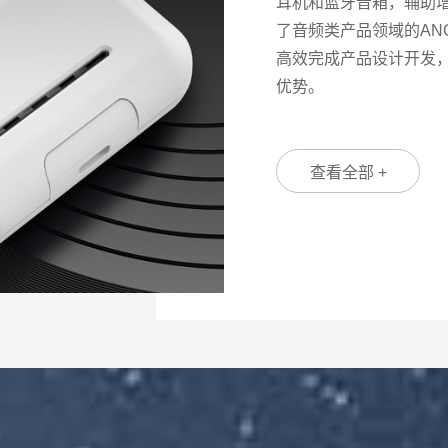
耳机和蓝牙音箱，辅助
了音频类产品领域的AN
高效完成产品设计开发
优势。
查看全部 +