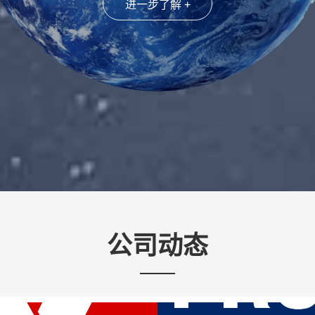
进一步了解 +
公司动态