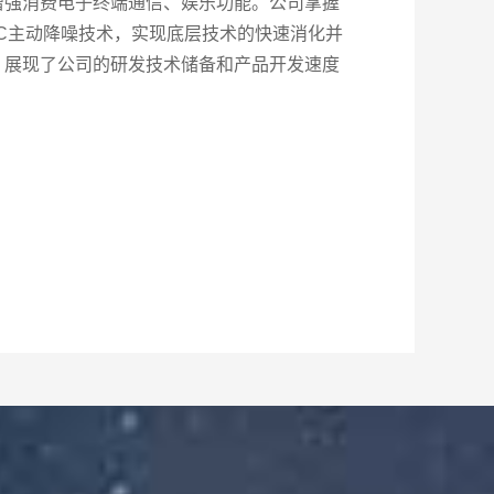
增强消费电子终端通信、娱乐功能。公司掌握
C主动降噪技术，实现底层技术的快速消化并
，展现了公司的研发技术储备和产品开发速度