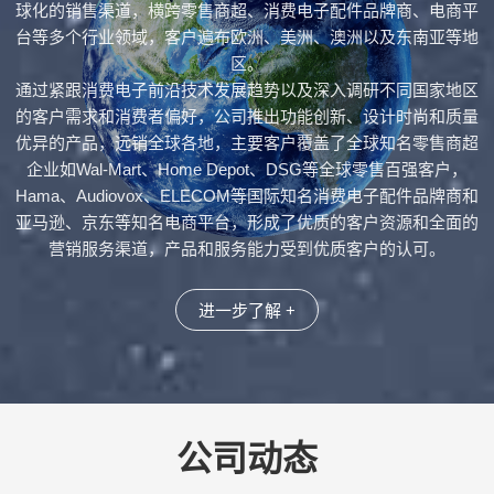
球化的销售渠道，横跨零售商超、消费电子配件品牌商、电商平
台等多个行业领域，客户遍布欧洲、美洲、澳洲以及东南亚等地
区。
通过紧跟消费电子前沿技术发展趋势以及深入调研不同国家地区
的客户需求和消费者偏好，公司推出功能创新、设计时尚和质量
优异的产品，远销全球各地，主要客户覆盖了全球知名零售商超
企业如Wal-Mart、Home Depot、DSG等全球零售百强客户，
Hama、Audiovox、ELECOM等国际知名消费电子配件品牌商和
亚马逊、京东等知名电商平台，形成了优质的客户资源和全面的
营销服务渠道，产品和服务能力受到优质客户的认可。
进一步了解 +
公司动态