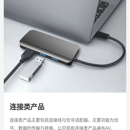
连接类产品
连接类产品主要包括连接线与信号适配器，主要功能为信
号、数据的传输与转换。公司现有连接类产品遍布AV、