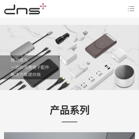
乐动在线官网
产品系列