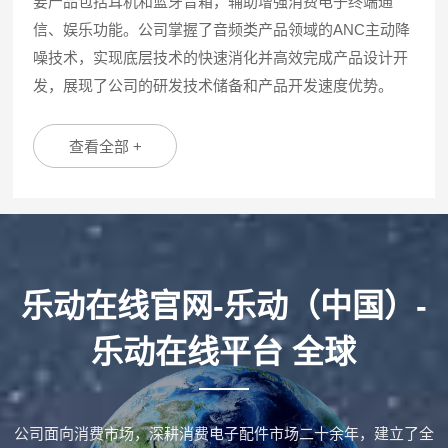
要产品包括耳机和蓝牙音箱，辅助增强消费电子终端通
信、娱乐功能。公司掌握了音频类产品领域的ANC主动降
噪技术，实现底层技术的快速消化并高效完成产品设计开
发，展现了公司的研发技术储备和产品开发速度优势。
查看全部 +
乐动在线官网-乐动（中国）-
乐动在线平台 全球
公司面向消费市场，深耕消费电子配件市场二十余年，建立了全