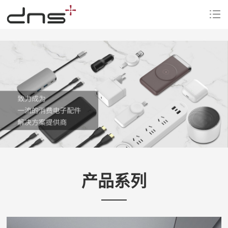
乐动在线官网
产品系列