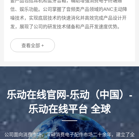
要产品包括耳机和蓝牙音箱，辅助增强消费电子终端通
信、娱乐功能。公司掌握了音频类产品领域的ANC主动降
噪技术，实现底层技术的快速消化并高效完成产品设计开
发，展现了公司的研发技术储备和产品开发速度优势。
查看全部 +
乐动在线官网-乐动（中国）-
乐动在线平台 全球
公司面向消费市场，深耕消费电子配件市场二十余年，建立了全