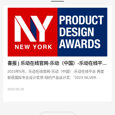
喜报 | 乐动在线官网-乐动（中国）-乐动在线平台
荣获 “2023 SILVER WINNER” of NY
2023年5月，乐动在线官网-乐动（中国）-乐动在线平台 再度
PRODUCT DESIGN AWARDS
斩获国际专业设计奖项-纽约产品设计奖：“2023 SILVER
WINNER” of NY PRODUCT DESIGN AWARDS。值得一提的
2023-05-29
是，这款移动便携式充电宝的UL 94V-0阻燃塑料部件，是由超
过50%的消费后回收(PCR)材料制成，彰显了乐动在线官网-乐
动（中国）-乐动在线平台 研发生产环保绿色产品的综合实力，
也进一步展现了乐动在线官网-乐动（中国）-乐动在线平台 致
力于践行可持续发展的环保理念。