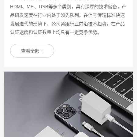
HDMI、MFi、USB等多个类别，具有深厚的技术储备，产
品研发速度在行业内处于领先队列。在信号传输标准快速
发展迭代的形势下，公司紧跟行业前沿技术趋势，在产品
认证速度和认证数量上均具有一定竞争优势。
查看全部 +