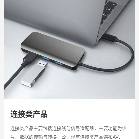
连接类产品
连接类产品主要包括连接线与信号适配器，主要功能为信
号、数据的传输与转换。公司现有连接类产品遍布AV、