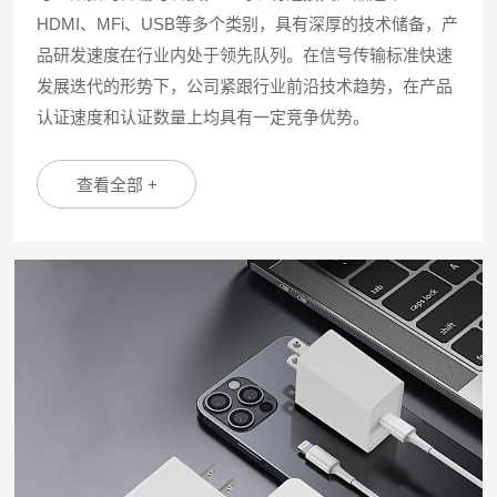
HDMI、MFi、USB等多个类别，具有深厚的技术储备，产
品研发速度在行业内处于领先队列。在信号传输标准快速
发展迭代的形势下，公司紧跟行业前沿技术趋势，在产品
认证速度和认证数量上均具有一定竞争优势。
查看全部 +