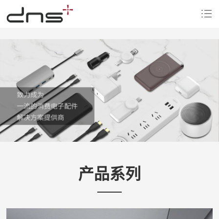
乐动在线官网
产品系列