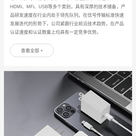
HDMI、MFi、USB等多个类别，具有深厚的技术储备，产
品研发速度在行业内处于领先队列。在信号传输标准快速
发展迭代的形势下，公司紧跟行业前沿技术趋势，在产品
认证速度和认证数量上均具有一定竞争优势。
查看全部 +