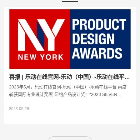
喜报 | 乐动在线官网-乐动（中国）-乐动在线平台
荣获 “2023 SILVER WINNER” of NY
2023年5月，乐动在线官网-乐动（中国）-乐动在线平台 再度
PRODUCT DESIGN AWARDS
斩获国际专业设计奖项-纽约产品设计奖：“2023 SILVER
WINNER” of NY PRODUCT DESIGN AWARDS。值得一提的
2023-05-29
是，这款移动便携式充电宝的UL 94V-0阻燃塑料部件，是由超
过50%的消费后回收(PCR)材料制成，彰显了乐动在线官网-乐
动（中国）-乐动在线平台 研发生产环保绿色产品的综合实力，
也进一步展现了乐动在线官网-乐动（中国）-乐动在线平台 致
力于践行可持续发展的环保理念。