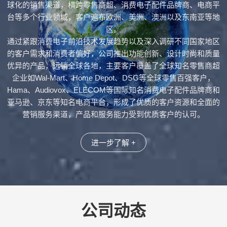
球化的销售渠道，横跨零售商超、消费电子配件品牌商、电商平
台等多个行业领域，客户遍布欧洲、美洲、澳洲以及东南亚等地
区。
通过紧跟消费电子前沿技术发展趋势以及深入调研不同国家地区
的客户需求和消费者偏好，公司推出功能创新、设计时尚和质量
优异的产品，远销全球各地，主要客户覆盖了全球知名零售商超
企业如Wal-Mart、Home Depot、DSG等全球零售百强客户，
Hama、Audiovox、ELECOM等国际知名消费电子配件品牌商和
亚马逊、京东等知名电商平台，形成了优质的客户资源和全面的
营销服务渠道，产品和服务能力受到优质客户的认可。
进一步了解 +
公司动态