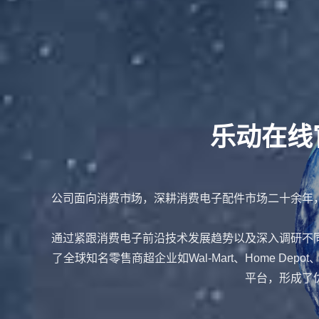
乐动在线
公司面向消费市场，深耕消费电子配件市场二十余年
通过紧跟消费电子前沿技术发展趋势以及深入调研不
了全球知名零售商超企业如Wal-Mart、Home De
平台，形成了