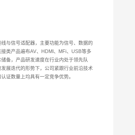
接线与信号适配器，主要功能为信号、数据的
类产品遍布AV、HDMI、MFi、USB等多
术储备，产品研发速度在行业内处于领先队
速发展迭代的形势下，公司紧跟行业前沿技术
和认证数量上均具有一定竞争优势。