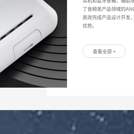
耳机和蓝牙音箱，辅助
了音频类产品领域的AN
高效完成产品设计开发
优势。
查看全部 +