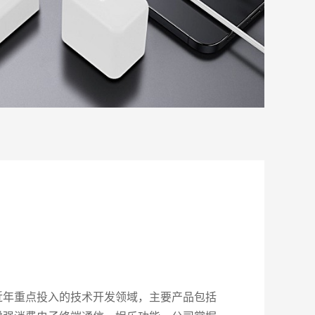
近年重点投入的技术开发领域，主要产品包括