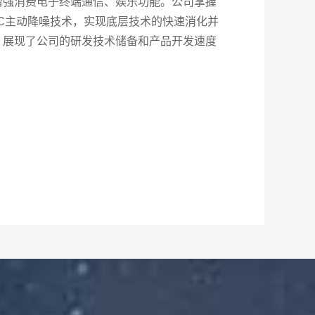
增强消费电子终端通信、娱乐功能。公司掌握
C主动降噪技术，实现底层技术的快速消化并
，展现了公司的研发技术储备和产品开发速度