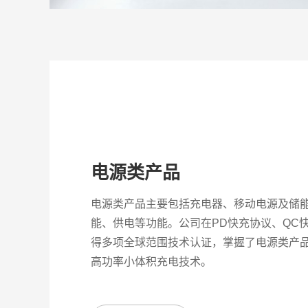
电源类产品
电源类产品主要包括充电器、移动电源及储
能、供电等功能。公司在PD快充协议、QC
得多项全球范围技术认证，掌握了电源类产品
高功率小体积充电技术。