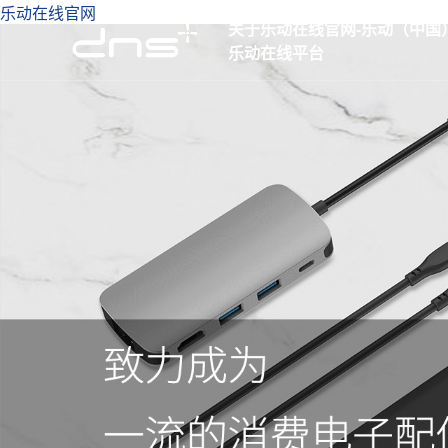
乐动在线官网
关于乐动在线官网-乐动（中国）
乐动在线平台
连接类产品
公司简介
扩展坞
乐动在线官网
线材类
里程碑
公司动态