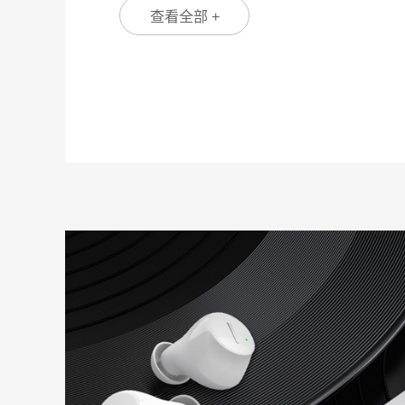
查看全部 +