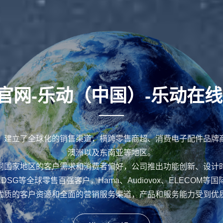
官网-乐动（中国）-乐动在线
，建立了全球化的销售渠道，横跨零售商超、消费电子配件品牌
澳洲以及东南亚等地区。
同国家地区的客户需求和消费者偏好，公司推出功能创新、设计
pot、DSG等全球零售百强客户，Hama、Audiovox、ELE
优质的客户资源和全面的营销服务渠道，产品和服务能力受到优