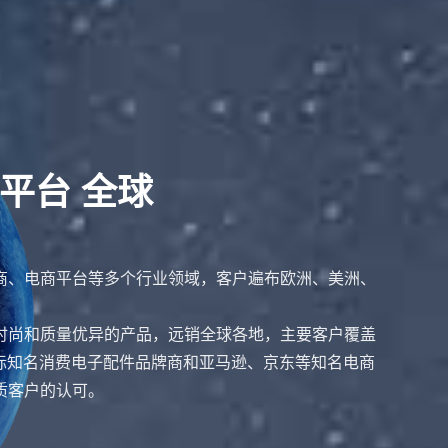
平台 全球
商、电商平台等多个行业领域，客户遍布欧洲、美洲、
时尚和质量优异的产品，远销全球各地，主要客户覆盖
COM等国际知名消费电子配件品牌商和亚马逊、京东等知名电商
质客户的认可。