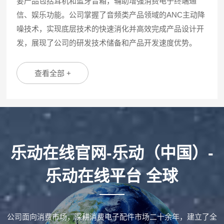
要产品包括耳机和蓝牙音箱，辅助增强消费电子终端通
信、娱乐功能。公司掌握了音频类产品领域的ANC主动降
噪技术，实现底层技术的快速消化并高效完成产品设计开
发，展现了公司的研发技术储备和产品开发速度优势。
查看全部 +
乐动在线官网-乐动（中国）-
乐动在线平台 全球
公司面向消费市场，深耕消费电子配件市场二十余年，建立了全