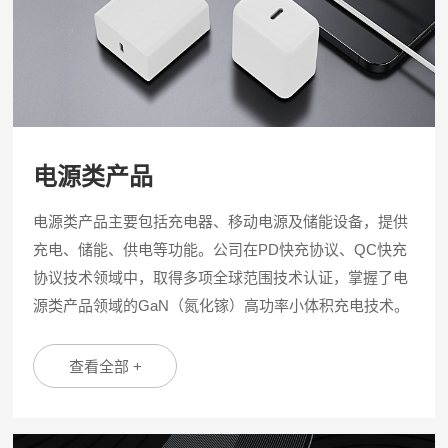
电源类产品
电源类产品主要包括充电器、移动电源及储能设备，提供
充电、储能、供电等功能。公司在PD快充协议、QC快充
协议技术领域中，取得多项全球范围技术认证，掌握了电
源类产品领域的GaN（氮化镓）高功率小体积充电技术。
查看全部 +