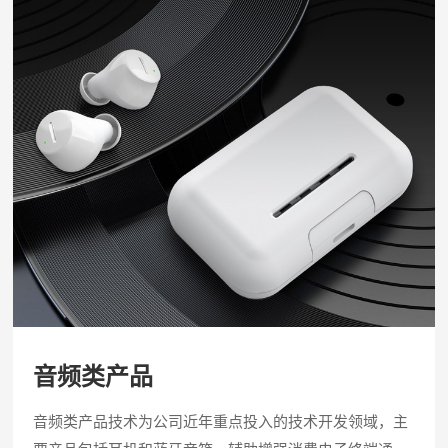
音频类产品
音频类产品技术为公司近年重点投入的技术开发领域，主