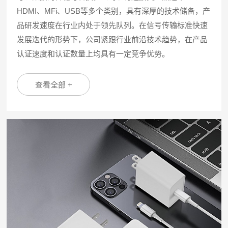
HDMI、MFi、USB等多个类别，具有深厚的技术储备，产
品研发速度在行业内处于领先队列。在信号传输标准快速
发展迭代的形势下，公司紧跟行业前沿技术趋势，在产品
认证速度和认证数量上均具有一定竞争优势。
查看全部 +