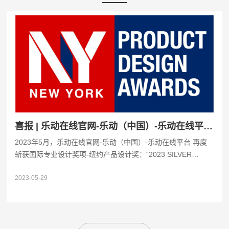
喜报 | 乐动在线官网-乐动（中国）-乐动在线平台
荣获 “2023 SILVER WINNER” of NY
2023年5月，乐动在线官网-乐动（中国）-乐动在线平台 再度
PRODUCT DESIGN AWARDS
斩获国际专业设计奖项-纽约产品设计奖：“2023 SILVER
WINNER” of NY PRODUCT DESIGN AWARDS。值得一提的
2023-05-29
是，这款移动便携式充电宝的UL 94V-0阻燃塑料部件，是由超
过50%的消费后回收(PCR)材料制成，彰显了乐动在线官网-乐
动（中国）-乐动在线平台 研发生产环保绿色产品的综合实力，
也进一步展现了乐动在线官网-乐动（中国）-乐动在线平台 致
力于践行可持续发展的环保理念。