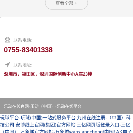
查看全部 +
`
联系电话:
0755-83401338
联系地址:
深圳市，福田区，深圳国际创新中心A座23楼
乐动在线官网-乐动（中国）-乐动在线平台
玩球平台-玩球(中国)一站式服务平台
九州在线注册-（中国）科
技公司
安博线上官网(集团)官方网站
三亿网页版登录入口-三亿
（中国）
万象城官方网站-万象城wanxiangcheng(中国)
AK电子