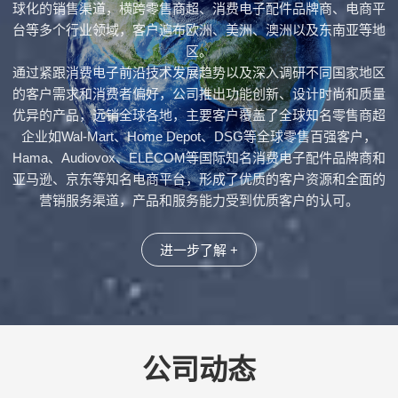
球化的销售渠道，横跨零售商超、消费电子配件品牌商、电商平
台等多个行业领域，客户遍布欧洲、美洲、澳洲以及东南亚等地
区。
通过紧跟消费电子前沿技术发展趋势以及深入调研不同国家地区
的客户需求和消费者偏好，公司推出功能创新、设计时尚和质量
优异的产品，远销全球各地，主要客户覆盖了全球知名零售商超
企业如Wal-Mart、Home Depot、DSG等全球零售百强客户，
Hama、Audiovox、ELECOM等国际知名消费电子配件品牌商和
亚马逊、京东等知名电商平台，形成了优质的客户资源和全面的
营销服务渠道，产品和服务能力受到优质客户的认可。
进一步了解 +
公司动态