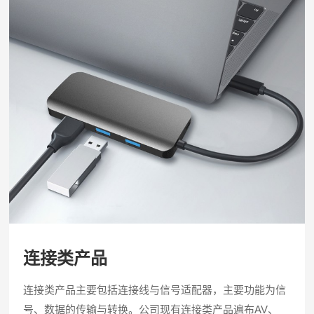
连接类产品
连接类产品主要包括连接线与信号适配器，主要功能为信
号、数据的传输与转换。公司现有连接类产品遍布AV、