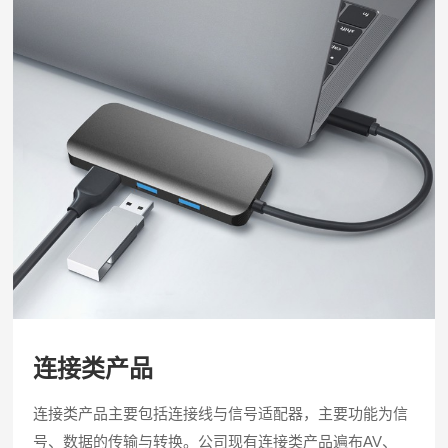
连接类产品
连接类产品主要包括连接线与信号适配器，主要功能为信
号、数据的传输与转换。公司现有连接类产品遍布AV、