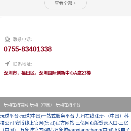
查看全部 +
`
联系电话:
0755-83401338
联系地址:
深圳市，福田区，深圳国际创新中心A座23楼
乐动在线官网-乐动（中国）-乐动在线平台
玩球平台-玩球(中国)一站式服务平台
九州在线注册-（中国）科
技公司
安博线上官网(集团)官方网站
三亿网页版登录入口-三亿
（中国）
万象城官方网站-万象城wanxiangcheng(中国)
AK电子