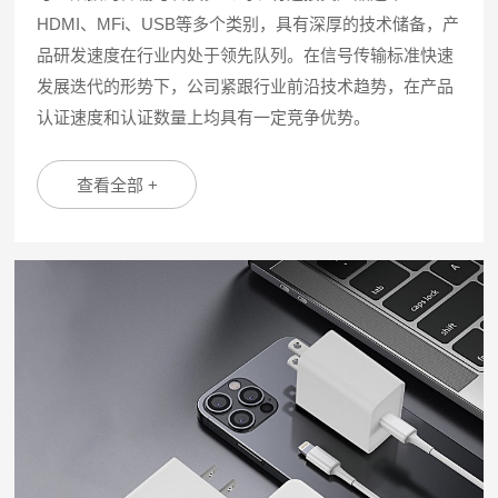
HDMI、MFi、USB等多个类别，具有深厚的技术储备，产
品研发速度在行业内处于领先队列。在信号传输标准快速
发展迭代的形势下，公司紧跟行业前沿技术趋势，在产品
认证速度和认证数量上均具有一定竞争优势。
查看全部 +