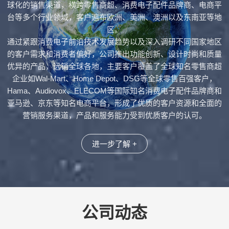
球化的销售渠道，横跨零售商超、消费电子配件品牌商、电商平
台等多个行业领域，客户遍布欧洲、美洲、澳洲以及东南亚等地
区。
通过紧跟消费电子前沿技术发展趋势以及深入调研不同国家地区
的客户需求和消费者偏好，公司推出功能创新、设计时尚和质量
优异的产品，远销全球各地，主要客户覆盖了全球知名零售商超
企业如Wal-Mart、Home Depot、DSG等全球零售百强客户，
Hama、Audiovox、ELECOM等国际知名消费电子配件品牌商和
亚马逊、京东等知名电商平台，形成了优质的客户资源和全面的
营销服务渠道，产品和服务能力受到优质客户的认可。
进一步了解 +
公司动态