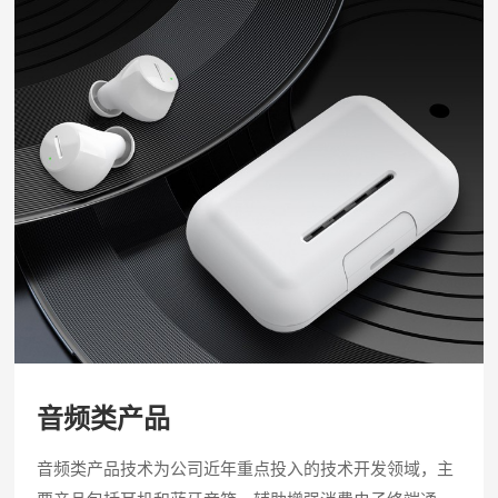
音频类产品
音频类产品技术为公司近年重点投入的技术开发领域，主