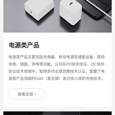
电源类产品
电源类产品主要包括充电器、移动电源及储能设备，提供
充电、储能、供电等功能。公司在PD快充协议、QC快充
协议技术领域中，取得多项全球范围技术认证，掌握了电
源类产品领域的GaN（氮化镓）高功率小体积充电技术。
查看全部 +