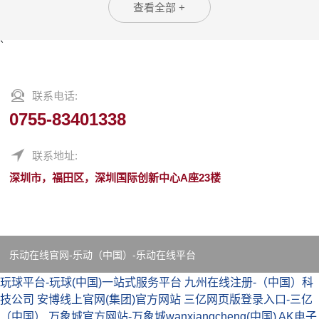
查看全部 +
`
联系电话:
0755-83401338
联系地址:
深圳市，福田区，深圳国际创新中心A座23楼
乐动在线官网-乐动（中国）-乐动在线平台
玩球平台-玩球(中国)一站式服务平台
九州在线注册-（中国）科
技公司
安博线上官网(集团)官方网站
三亿网页版登录入口-三亿
（中国）
万象城官方网站-万象城wanxiangcheng(中国)
AK电子