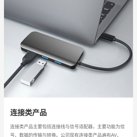
连接类产品
连接类产品主要包括连接线与信号适配器，主要功能为信
号、数据的传输与转换。公司现有连接类产品遍布AV、