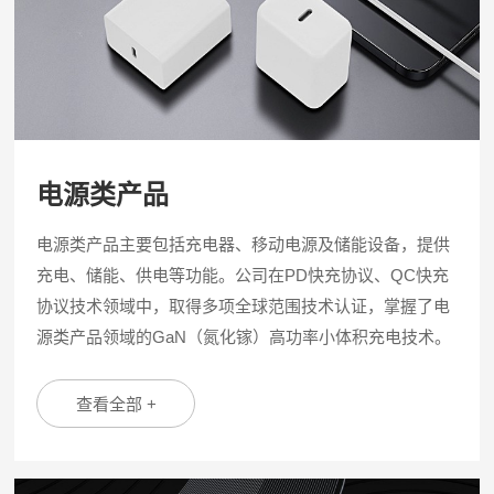
电源类产品
电源类产品主要包括充电器、移动电源及储能设备，提供
充电、储能、供电等功能。公司在PD快充协议、QC快充
协议技术领域中，取得多项全球范围技术认证，掌握了电
源类产品领域的GaN（氮化镓）高功率小体积充电技术。
查看全部 +