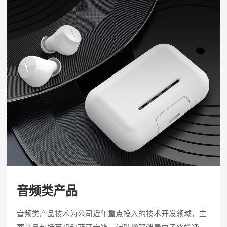
音频类产品
音频类产品技术为公司近年重点投入的技术开发领域，主