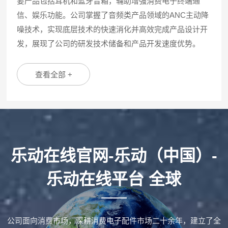
要产品包括耳机和蓝牙音箱，辅助增强消费电子终端通
信、娱乐功能。公司掌握了音频类产品领域的ANC主动降
噪技术，实现底层技术的快速消化并高效完成产品设计开
发，展现了公司的研发技术储备和产品开发速度优势。
查看全部 +
乐动在线官网-乐动（中国）-
乐动在线平台 全球
公司面向消费市场，深耕消费电子配件市场二十余年，建立了全