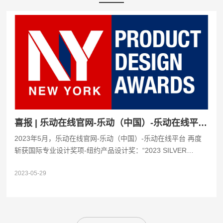
喜报 | 乐动在线官网-乐动（中国）-乐动在线平台
荣获 “2023 SILVER WINNER” of NY
2023年5月，乐动在线官网-乐动（中国）-乐动在线平台 再度
PRODUCT DESIGN AWARDS
斩获国际专业设计奖项-纽约产品设计奖：“2023 SILVER
WINNER” of NY PRODUCT DESIGN AWARDS。值得一提的
2023-05-29
是，这款移动便携式充电宝的UL 94V-0阻燃塑料部件，是由超
过50%的消费后回收(PCR)材料制成，彰显了乐动在线官网-乐
动（中国）-乐动在线平台 研发生产环保绿色产品的综合实力，
也进一步展现了乐动在线官网-乐动（中国）-乐动在线平台 致
力于践行可持续发展的环保理念。