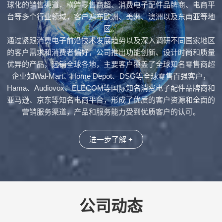
球化的销售渠道，横跨零售商超、消费电子配件品牌商、电商平
台等多个行业领域，客户遍布欧洲、美洲、澳洲以及东南亚等地
区。
通过紧跟消费电子前沿技术发展趋势以及深入调研不同国家地区
的客户需求和消费者偏好，公司推出功能创新、设计时尚和质量
优异的产品，远销全球各地，主要客户覆盖了全球知名零售商超
企业如Wal-Mart、Home Depot、DSG等全球零售百强客户，
Hama、Audiovox、ELECOM等国际知名消费电子配件品牌商和
亚马逊、京东等知名电商平台，形成了优质的客户资源和全面的
营销服务渠道，产品和服务能力受到优质客户的认可。
进一步了解 +
公司动态