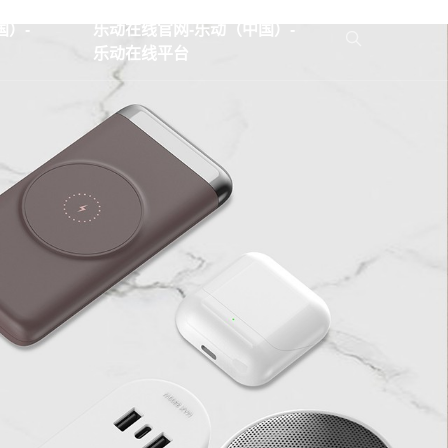
国）-
乐动在线官网-乐动（中国）-
乐动在线平台
品
其他产品
联系方式
AR眼镜
动在线平台
乐动在线平台