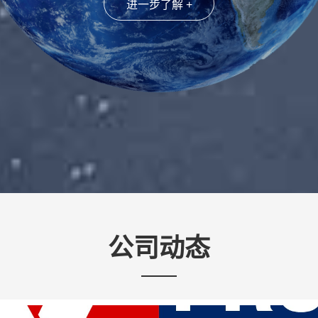
进一步了解 +
公司动态