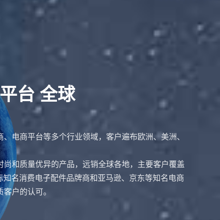
平台 全球
商、电商平台等多个行业领域，客户遍布欧洲、美洲、
时尚和质量优异的产品，远销全球各地，主要客户覆盖
COM等国际知名消费电子配件品牌商和亚马逊、京东等知名电商
质客户的认可。