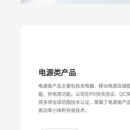
电源类产品
电源类产品主要包括充电器、移动电源及储
能、供电等功能。公司在PD快充协议、QC
得多项全球范围技术认证，掌握了电源类产品
高功率小体积充电技术。