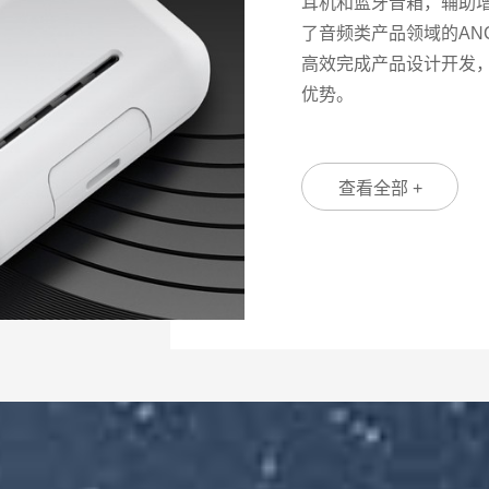
耳机和蓝牙音箱，辅助
了音频类产品领域的AN
高效完成产品设计开发
优势。
查看全部 +