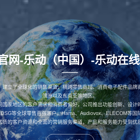
官网-乐动（中国）-乐动在线
，建立了全球化的销售渠道，横跨零售商超、消费电子配件品牌
澳洲以及东南亚等地区。
同国家地区的客户需求和消费者偏好，公司推出功能创新、设计
pot、DSG等全球零售百强客户，Hama、Audiovox、ELE
优质的客户资源和全面的营销服务渠道，产品和服务能力受到优