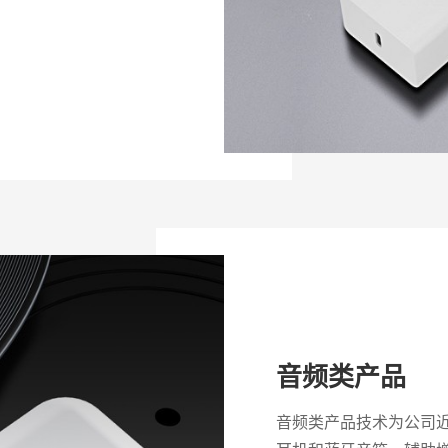
音频类产品
音频类产品技术为公司