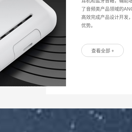
耳机和蓝牙音箱，辅助
了音频类产品领域的AN
高效完成产品设计开发
优势。
查看全部 +