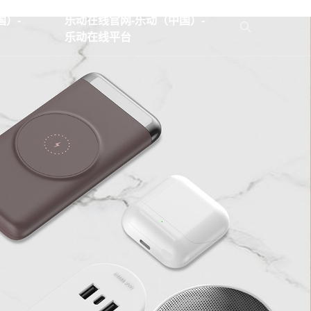
国）-
乐动在线官网-乐动（中国）-
乐动在线平台
品
其他产品
联系方式
AR眼镜
动在线平台
乐动在线平台