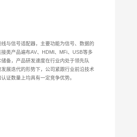
接线与信号适配器，主要功能为信号、数据的
类产品遍布AV、HDMI、MFi、USB等多
术储备，产品研发速度在行业内处于领先队
速发展迭代的形势下，公司紧跟行业前沿技术
和认证数量上均具有一定竞争优势。