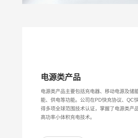
电源类产品
电源类产品主要包括充电器、移动电源及储
能、供电等功能。公司在PD快充协议、QC
得多项全球范围技术认证，掌握了电源类产品
高功率小体积充电技术。