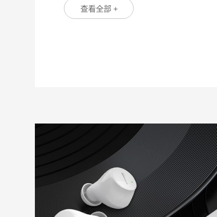
查看全部 +