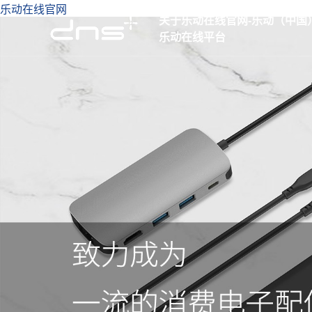
乐动在线官网
关于乐动在线官网-乐动（中国）
乐动在线平台
连接类产品
公司简介
扩展坞
乐动在线官网
线材类
里程碑
公司动态