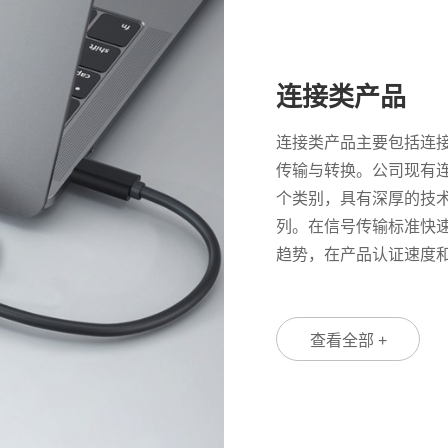
连接类产品
连接类产品主要包括连
传输与转换。公司现有连接
个类别，具有深厚的技
列。在信号传输标准快
趋势，在产品认证速度
查看全部 +