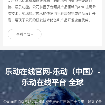
要产品包括耳机和蓝牙音箱，辅助增强消费电子终端通
信、娱乐功能。公司掌握了音频类产品领域的ANC主动降
噪技术，实现底层技术的快速消化并高效完成产品设计开
发，展现了公司的研发技术储备和产品开发速度优势。
查看全部 +
乐动在线官网-乐动（中国）-
乐动在线平台 全球
公司面向消费市场，深耕消费电子配件市场二十余年，建立了全