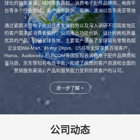
球化的销售渠道，横跨零售商超、消费电子配件品牌商、电商平
台等多个行业领域，客户遍布欧洲、美洲、澳洲以及东南亚等地
区。
通过紧跟消费电子前沿技术发展趋势以及深入调研不同国家地区
的客户需求和消费者偏好，公司推出功能创新、设计时尚和质量
优异的产品，远销全球各地，主要客户覆盖了全球知名零售商超
企业如Wal-Mart、Home Depot、DSG等全球零售百强客户，
Hama、Audiovox、ELECOM等国际知名消费电子配件品牌商和
亚马逊、京东等知名电商平台，形成了优质的客户资源和全面的
营销服务渠道，产品和服务能力受到优质客户的认可。
进一步了解 +
公司动态