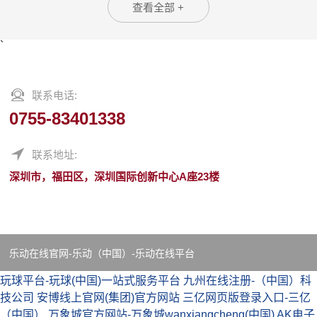
查看全部 +
`
联系电话:
0755-83401338
联系地址:
深圳市，福田区，深圳国际创新中心A座23楼
乐动在线官网-乐动（中国）-乐动在线平台
玩球平台-玩球(中国)一站式服务平台
九州在线注册-（中国）科
技公司
安博线上官网(集团)官方网站
三亿网页版登录入口-三亿
（中国）
万象城官方网站-万象城wanxiangcheng(中国)
AK电子