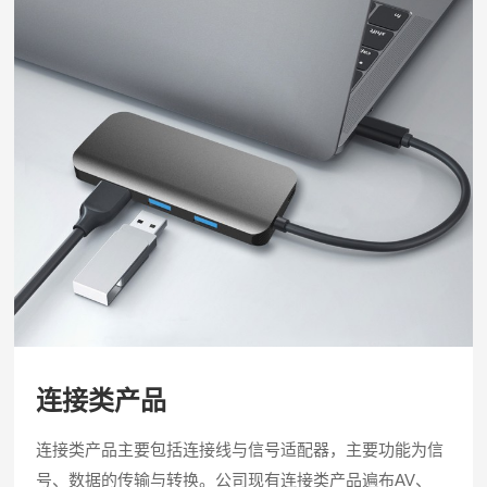
连接类产品
连接类产品主要包括连接线与信号适配器，主要功能为信
号、数据的传输与转换。公司现有连接类产品遍布AV、