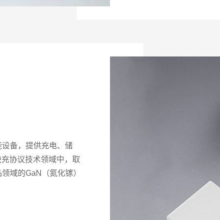
能设备，提供充电、储
快充协议技术领域中，取
领域的GaN（氮化镓）