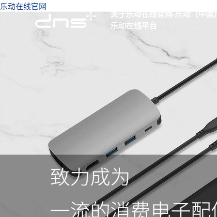
乐动在线官网
关于乐动在线官网-乐动（中国）
乐动在线平台
连接类产品
公司简介
扩展坞
乐动在线官网
线材类
里程碑
公司动态