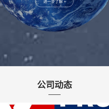
进一步了解 +
公司动态