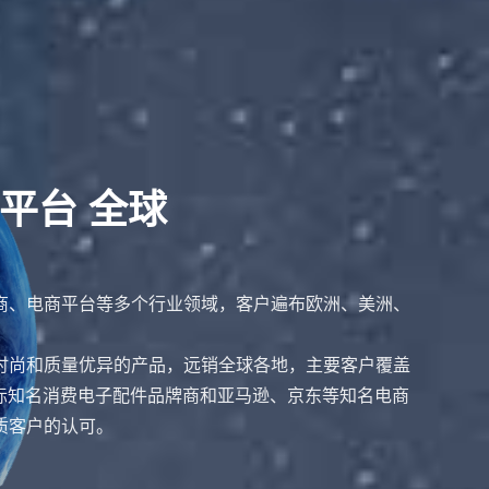
平台 全球
商、电商平台等多个行业领域，客户遍布欧洲、美洲、
时尚和质量优异的产品，远销全球各地，主要客户覆盖
COM等国际知名消费电子配件品牌商和亚马逊、京东等知名电商
质客户的认可。