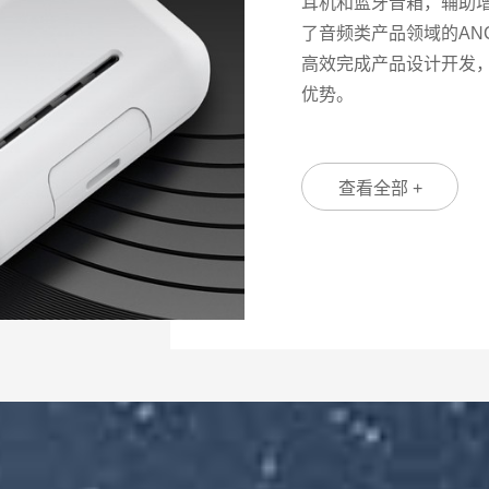
耳机和蓝牙音箱，辅助
了音频类产品领域的AN
高效完成产品设计开发
优势。
查看全部 +