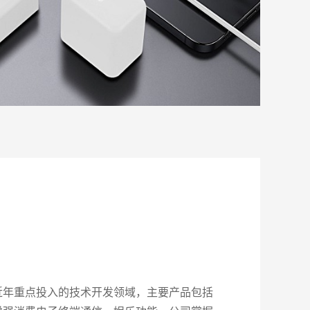
近年重点投入的技术开发领域，主要产品包括