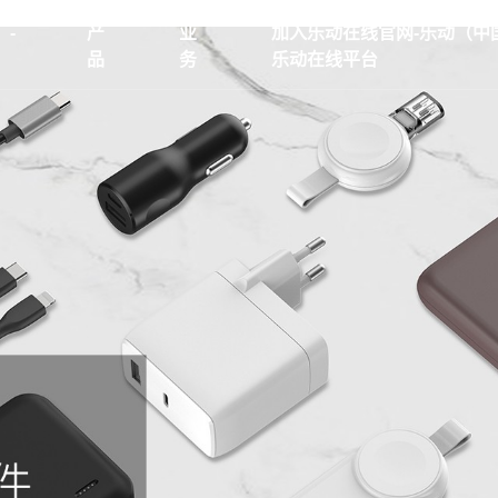
-
产
业
加入乐动在线官网-乐动（中
品
务
乐动在线平台
电源类产品
音频类产
概述
职业发展
充电器
TWS耳机
优势
在乐动在线官网-乐动（中国）-乐
无线充
其他音频
制造
加入乐动在线官网-乐动（中国）-
移动电源
品质