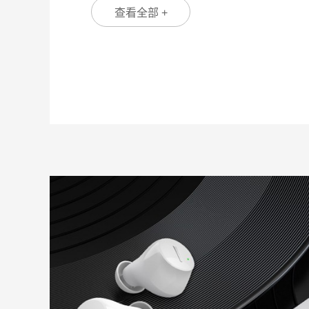
查看全部 +