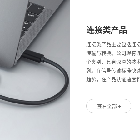
连接类产品
连接类产品主要包括连
传输与转换。公司现有连接
个类别，具有深厚的技
列。在信号传输标准快
趋势，在产品认证速度
查看全部 +