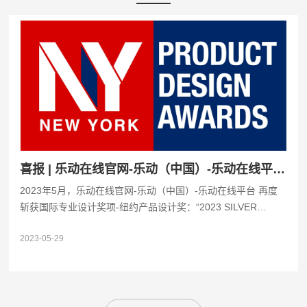
喜报 | 乐动在线官网-乐动（中国）-乐动在线平台
荣获 “2023 SILVER WINNER” of NY
2023年5月，乐动在线官网-乐动（中国）-乐动在线平台 再度
PRODUCT DESIGN AWARDS
斩获国际专业设计奖项-纽约产品设计奖：“2023 SILVER
WINNER” of NY PRODUCT DESIGN AWARDS。值得一提的
2023-05-29
是，这款移动便携式充电宝的UL 94V-0阻燃塑料部件，是由超
过50%的消费后回收(PCR)材料制成，彰显了乐动在线官网-乐
动（中国）-乐动在线平台 研发生产环保绿色产品的综合实力，
也进一步展现了乐动在线官网-乐动（中国）-乐动在线平台 致
力于践行可持续发展的环保理念。