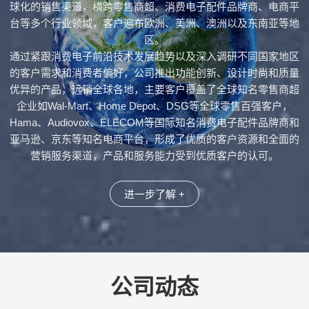
球化的销售渠道，横跨零售商超、消费电子配件品牌商、电商平
台等多个行业领域，客户遍布欧洲、美洲、澳洲以及东南亚等地
区。
通过紧跟消费电子前沿技术发展趋势以及深入调研不同国家地区
的客户需求和消费者偏好，公司推出功能创新、设计时尚和质量
优异的产品，远销全球各地，主要客户覆盖了全球知名零售商超
企业如Wal-Mart、Home Depot、DSG等全球零售百强客户，
Hama、Audiovox、ELECOM等国际知名消费电子配件品牌商和
亚马逊、京东等知名电商平台，形成了优质的客户资源和全面的
营销服务渠道，产品和服务能力受到优质客户的认可。
进一步了解 +
公司动态