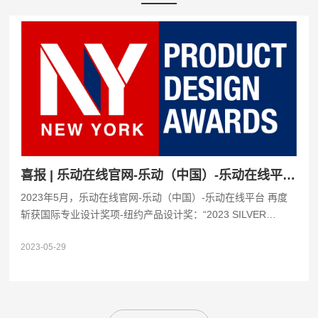
喜报 | 乐动在线官网-乐动（中国）-乐动在线平台
荣获 “2023 SILVER WINNER” of NY
2023年5月，乐动在线官网-乐动（中国）-乐动在线平台 再度
PRODUCT DESIGN AWARDS
斩获国际专业设计奖项-纽约产品设计奖：“2023 SILVER
WINNER” of NY PRODUCT DESIGN AWARDS。值得一提的
2023-05-29
是，这款移动便携式充电宝的UL 94V-0阻燃塑料部件，是由超
过50%的消费后回收(PCR)材料制成，彰显了乐动在线官网-乐
动（中国）-乐动在线平台 研发生产环保绿色产品的综合实力，
也进一步展现了乐动在线官网-乐动（中国）-乐动在线平台 致
力于践行可持续发展的环保理念。