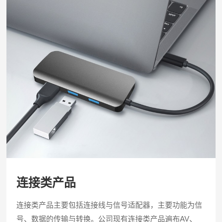
连接类产品
连接类产品主要包括连接线与信号适配器，主要功能为信
号、数据的传输与转换。公司现有连接类产品遍布AV、