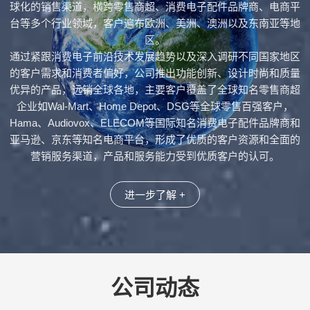
球化的销售渠道，横跨零售商超、消费电子配件品牌商、电商平
台等多个行业领域，客户遍布欧洲、美洲、澳洲以及东南亚等地
区。
通过紧跟消费电子前沿技术发展趋势以及深入调研不同国家地区
的客户需求和消费者偏好，公司推出功能创新、设计时尚和质量
优异的产品，远销全球各地，主要客户覆盖了全球知名零售商超
企业如Wal-Mart、Home Depot、DSG等全球零售百强客户，
Hama、Audiovox、ELECOM等国际知名消费电子配件品牌商和
亚马逊、京东等知名电商平台，形成了优质的客户资源和全面的
营销服务渠道，产品和服务能力受到优质客户的认可。
进一步了解 +
公司动态