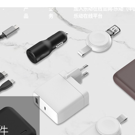
-
产
业
加入乐动在线官网-乐动（中
品
务
乐动在线平台
电源类产品
音频类产
概述
职业发展
充电器
TWS耳机
优势
在乐动在线官网-乐动（中国）-乐
无线充
其他音频
制造
加入乐动在线官网-乐动（中国）-
移动电源
品质