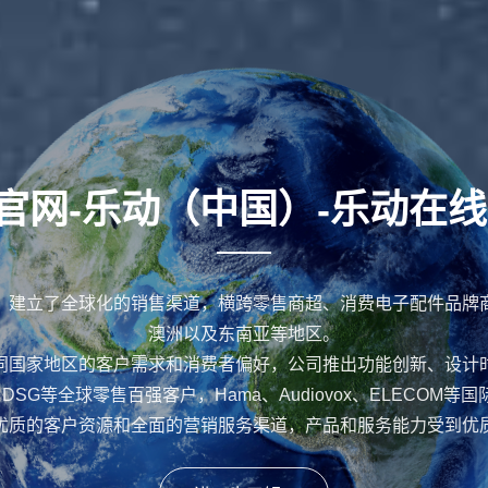
官网-乐动（中国）-乐动在线
，建立了全球化的销售渠道，横跨零售商超、消费电子配件品牌
澳洲以及东南亚等地区。
同国家地区的客户需求和消费者偏好，公司推出功能创新、设计
pot、DSG等全球零售百强客户，Hama、Audiovox、ELE
优质的客户资源和全面的营销服务渠道，产品和服务能力受到优