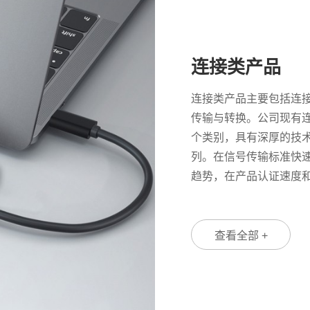
连接类产品
连接类产品主要包括连
传输与转换。公司现有连接
个类别，具有深厚的技
列。在信号传输标准快
趋势，在产品认证速度
查看全部 +