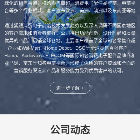
球化的销售渠道，横跨零售商超、消费电子配件品牌商、电商平
台等多个行业领域，客户遍布欧洲、美洲、澳洲以及东南亚等地
区。
通过紧跟消费电子前沿技术发展趋势以及深入调研不同国家地区
的客户需求和消费者偏好，公司推出功能创新、设计时尚和质量
优异的产品，远销全球各地，主要客户覆盖了全球知名零售商超
企业如Wal-Mart、Home Depot、DSG等全球零售百强客户，
Hama、Audiovox、ELECOM等国际知名消费电子配件品牌商和
亚马逊、京东等知名电商平台，形成了优质的客户资源和全面的
营销服务渠道，产品和服务能力受到优质客户的认可。
进一步了解 +
公司动态