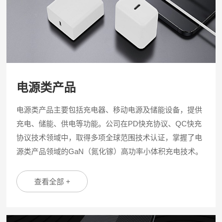
电源类产品
电源类产品主要包括充电器、移动电源及储能设备，提供
充电、储能、供电等功能。公司在PD快充协议、QC快充
协议技术领域中，取得多项全球范围技术认证，掌握了电
源类产品领域的GaN（氮化镓）高功率小体积充电技术。
查看全部 +