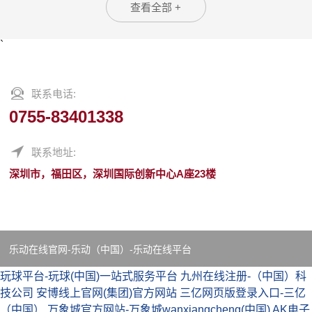
查看全部 +
`
联系电话:
0755-83401338
联系地址:
深圳市，福田区，深圳国际创新中心A座23楼
乐动在线官网-乐动（中国）-乐动在线平台
玩球平台-玩球(中国)一站式服务平台
九州在线注册-（中国）科
技公司
安博线上官网(集团)官方网站
三亿网页版登录入口-三亿
（中国）
万象城官方网站-万象城wanxiangcheng(中国)
AK电子