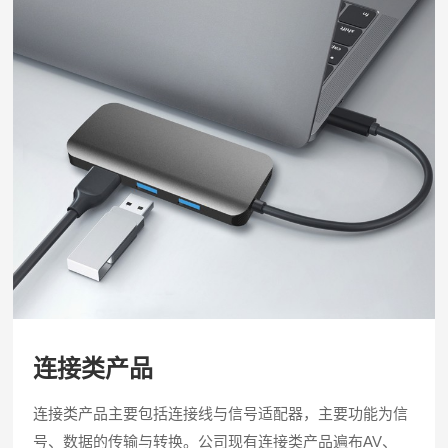
连接类产品
连接类产品主要包括连接线与信号适配器，主要功能为信
号、数据的传输与转换。公司现有连接类产品遍布AV、