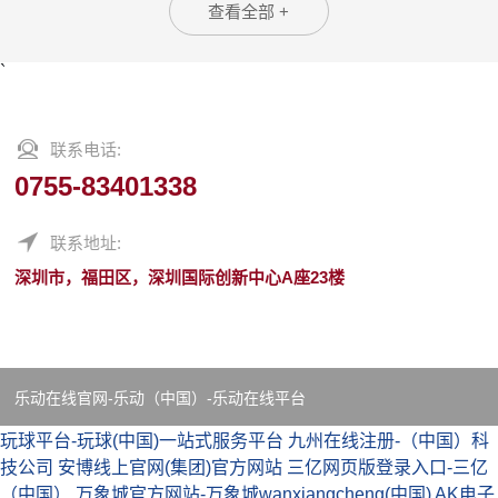
查看全部 +
`
联系电话:
0755-83401338
联系地址:
深圳市，福田区，深圳国际创新中心A座23楼
乐动在线官网-乐动（中国）-乐动在线平台
玩球平台-玩球(中国)一站式服务平台
九州在线注册-（中国）科
技公司
安博线上官网(集团)官方网站
三亿网页版登录入口-三亿
（中国）
万象城官方网站-万象城wanxiangcheng(中国)
AK电子