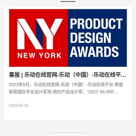
喜报 | 乐动在线官网-乐动（中国）-乐动在线平台
荣获 “2023 SILVER WINNER” of NY
2023年5月，乐动在线官网-乐动（中国）-乐动在线平台 再度
PRODUCT DESIGN AWARDS
斩获国际专业设计奖项-纽约产品设计奖：“2023 SILVER
WINNER” of NY PRODUCT DESIGN AWARDS。值得一提的
2023-05-29
是，这款移动便携式充电宝的UL 94V-0阻燃塑料部件，是由超
过50%的消费后回收(PCR)材料制成，彰显了乐动在线官网-乐
动（中国）-乐动在线平台 研发生产环保绿色产品的综合实力，
也进一步展现了乐动在线官网-乐动（中国）-乐动在线平台 致
力于践行可持续发展的环保理念。