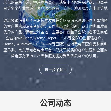
球化的销售渠道，横跨零售商超、消费电子配件品牌商、电商平
台等多个行业领域，客户遍布欧洲、美洲、澳洲以及东南亚等地
区。
通过紧跟消费电子前沿技术发展趋势以及深入调研不同国家地区
的客户需求和消费者偏好，公司推出功能创新、设计时尚和质量
优异的产品，远销全球各地，主要客户覆盖了全球知名零售商超
企业如Wal-Mart、Home Depot、DSG等全球零售百强客户，
Hama、Audiovox、ELECOM等国际知名消费电子配件品牌商和
亚马逊、京东等知名电商平台，形成了优质的客户资源和全面的
营销服务渠道，产品和服务能力受到优质客户的认可。
进一步了解 +
公司动态