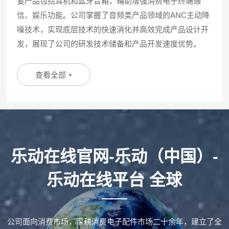
要产品包括耳机和蓝牙音箱，辅助增强消费电子终端通
信、娱乐功能。公司掌握了音频类产品领域的ANC主动降
噪技术，实现底层技术的快速消化并高效完成产品设计开
发，展现了公司的研发技术储备和产品开发速度优势。
查看全部 +
乐动在线官网-乐动（中国）-
乐动在线平台 全球
公司面向消费市场，深耕消费电子配件市场二十余年，建立了全