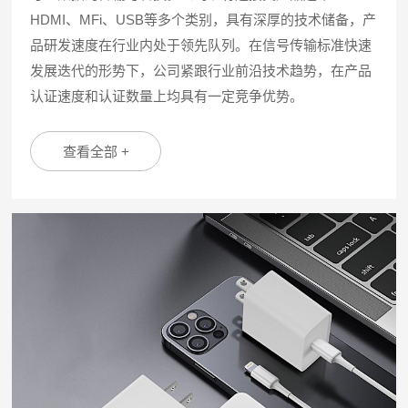
HDMI、MFi、USB等多个类别，具有深厚的技术储备，产
品研发速度在行业内处于领先队列。在信号传输标准快速
发展迭代的形势下，公司紧跟行业前沿技术趋势，在产品
认证速度和认证数量上均具有一定竞争优势。
查看全部 +