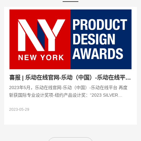
喜报 | 乐动在线官网-乐动（中国）-乐动在线平台
荣获 “2023 SILVER WINNER” of NY
2023年5月，乐动在线官网-乐动（中国）-乐动在线平台 再度
PRODUCT DESIGN AWARDS
斩获国际专业设计奖项-纽约产品设计奖：“2023 SILVER
WINNER” of NY PRODUCT DESIGN AWARDS。值得一提的
2023-05-29
是，这款移动便携式充电宝的UL 94V-0阻燃塑料部件，是由超
过50%的消费后回收(PCR)材料制成，彰显了乐动在线官网-乐
动（中国）-乐动在线平台 研发生产环保绿色产品的综合实力，
也进一步展现了乐动在线官网-乐动（中国）-乐动在线平台 致
力于践行可持续发展的环保理念。