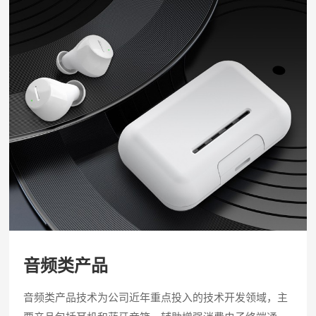
音频类产品
音频类产品技术为公司近年重点投入的技术开发领域，主