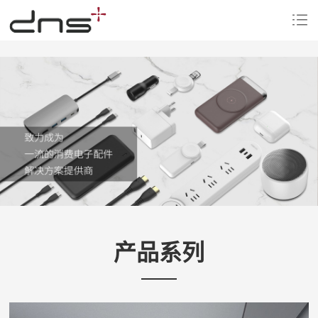
乐动在线官网
产品系列