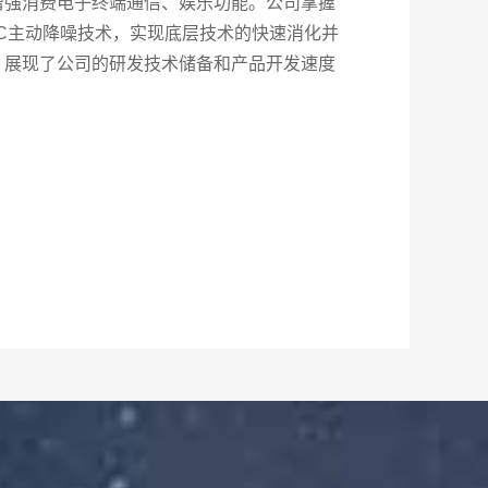
增强消费电子终端通信、娱乐功能。公司掌握
C主动降噪技术，实现底层技术的快速消化并
，展现了公司的研发技术储备和产品开发速度