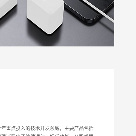
近年重点投入的技术开发领域，主要产品包括