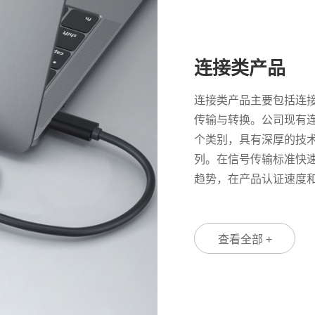
连接类产品
连接类产品主要包括连
传输与转换。公司现有连接
个类别，具有深厚的技
列。在信号传输标准快
趋势，在产品认证速度
查看全部 +