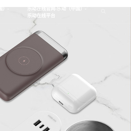
国）-
乐动在线官网-乐动（中国）-
乐动在线平台
品
其他产品
联系方式
AR眼镜
动在线平台
乐动在线平台