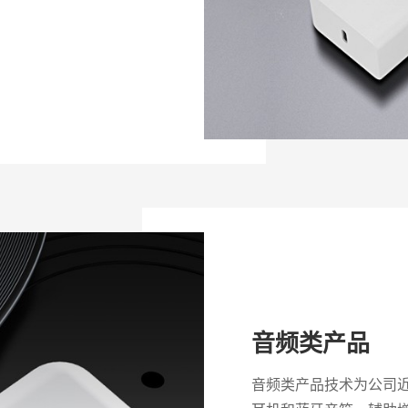
音频类产品
音频类产品技术为公司