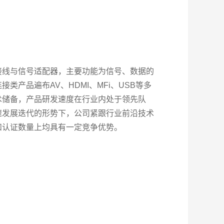
接线与信号适配器，主要功能为信号、数据的
类产品遍布AV、HDMI、MFi、USB等多
术储备，产品研发速度在行业内处于领先队
速发展迭代的形势下，公司紧跟行业前沿技术
和认证数量上均具有一定竞争优势。