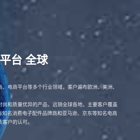
平台 全球
商、电商平台等多个行业领域，客户遍布欧洲、美洲、
时尚和质量优异的产品，远销全球各地，主要客户覆盖
COM等国际知名消费电子配件品牌商和亚马逊、京东等知名电商
质客户的认可。