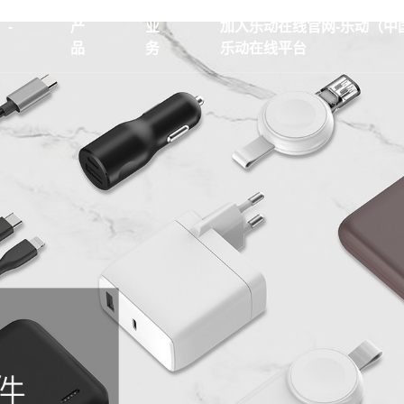
-
产
业
加入乐动在线官网-乐动（中
品
务
乐动在线平台
电源类产品
音频类产
概述
职业发展
充电器
TWS耳机
优势
在乐动在线官网-乐动（中国）-乐
无线充
其他音频
制造
加入乐动在线官网-乐动（中国）-
移动电源
品质