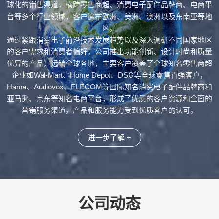
球化的销售渠道，横跨零售商超、消费电子配件品牌商、电商平
台等多个行业领域，客户遍布欧洲、美洲、澳洲以及东南亚等地
区。
通过紧跟消费电子前沿技术发展趋势以及深入调研不同国家地区
的客户需求和消费者偏好，公司推出功能创新、设计时尚和质量
优异的产品，远销全球各地，主要客户覆盖了全球知名零售商超
企业如Wal-Mart、Home Depot、DSG等全球零售百强客户，
Hama、Audiovox、ELECOM等国际知名消费电子配件品牌商和
亚马逊、京东等知名电商平台，形成了优质的客户资源和全面的
营销服务渠道，产品和服务能力受到优质客户的认可。
进一步了解 +
公司动态