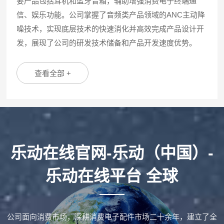
要产品包括耳机和蓝牙音箱，辅助增强消费电子终端通
信、娱乐功能。公司掌握了音频类产品领域的ANC主动降
噪技术，实现底层技术的快速消化并高效完成产品设计开
发，展现了公司的研发技术储备和产品开发速度优势。
查看全部 +
乐动在线官网-乐动（中国）-
乐动在线平台 全球
公司面向消费市场，深耕消费电子配件市场二十余年，建立了全