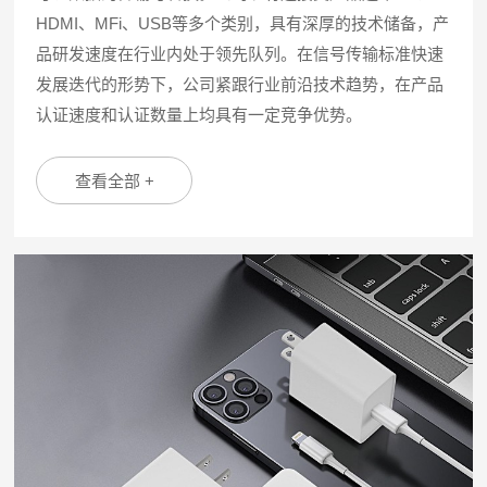
HDMI、MFi、USB等多个类别，具有深厚的技术储备，产
品研发速度在行业内处于领先队列。在信号传输标准快速
发展迭代的形势下，公司紧跟行业前沿技术趋势，在产品
认证速度和认证数量上均具有一定竞争优势。
查看全部 +