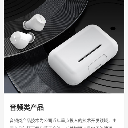
音频类产品
音频类产品技术为公司近年重点投入的技术开发领域，主