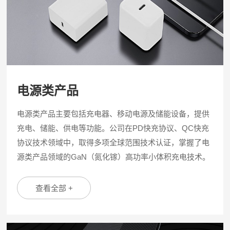
电源类产品
电源类产品主要包括充电器、移动电源及储能设备，提供
充电、储能、供电等功能。公司在PD快充协议、QC快充
协议技术领域中，取得多项全球范围技术认证，掌握了电
源类产品领域的GaN（氮化镓）高功率小体积充电技术。
查看全部 +