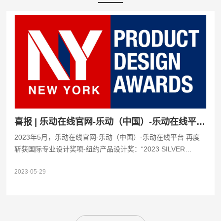
喜报 | 乐动在线官网-乐动（中国）-乐动在线平台
荣获 “2023 SILVER WINNER” of NY
2023年5月，乐动在线官网-乐动（中国）-乐动在线平台 再度
PRODUCT DESIGN AWARDS
斩获国际专业设计奖项-纽约产品设计奖：“2023 SILVER
WINNER” of NY PRODUCT DESIGN AWARDS。值得一提的
2023-05-29
是，这款移动便携式充电宝的UL 94V-0阻燃塑料部件，是由超
过50%的消费后回收(PCR)材料制成，彰显了乐动在线官网-乐
动（中国）-乐动在线平台 研发生产环保绿色产品的综合实力，
也进一步展现了乐动在线官网-乐动（中国）-乐动在线平台 致
力于践行可持续发展的环保理念。