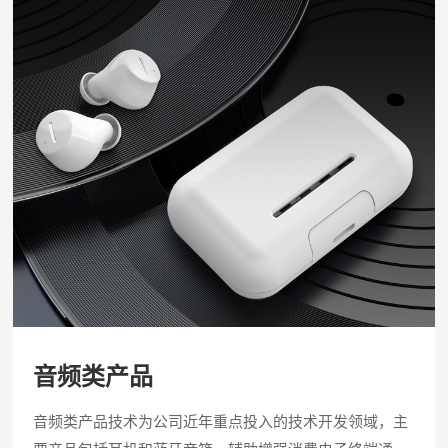
音频类产品
音频类产品技术为公司近年重点投入的技术开发领域，主