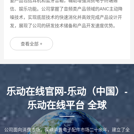
要产品包括耳机和蓝牙音箱，辅助增强消费电子终端通
信、娱乐功能。公司掌握了音频类产品领域的ANC主动降
噪技术，实现底层技术的快速消化并高效完成产品设计开
发，展现了公司的研发技术储备和产品开发速度优势。
查看全部 +
乐动在线官网-乐动（中国）-
乐动在线平台 全球
公司面向消费市场，深耕消费电子配件市场二十余年，建立了全