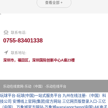
查看全部 +
`
联系电话:
0755-83401338
联系地址:
深圳市，福田区，深圳国际创新中心A座23楼
乐动在线官网-乐动（中国）-乐动在线平台
玩球平台-玩球(中国)一站式服务平台
九州在线注册-（中国）科
技公司
安博线上官网(集团)官方网站
三亿网页版登录入口-三亿
（中国）
万象城官方网站-万象城wanxiangcheng(中国)
AK电子